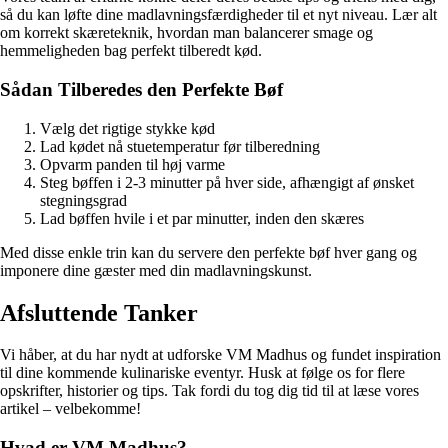
så du kan løfte dine madlavningsfærdigheder til et nyt niveau. Lær alt
om korrekt skæreteknik, hvordan man balancerer smage og
hemmeligheden bag perfekt tilberedt kød.
Sådan Tilberedes den Perfekte Bøf
Vælg det rigtige stykke kød
Lad kødet nå stuetemperatur før tilberedning
Opvarm panden til høj varme
Steg bøffen i 2-3 minutter på hver side, afhængigt af ønsket
stegningsgrad
Lad bøffen hvile i et par minutter, inden den skæres
Med disse enkle trin kan du servere den perfekte bøf hver gang og
imponere dine gæster med din madlavningskunst.
Afsluttende Tanker
Vi håber, at du har nydt at udforske VM Madhus og fundet inspiration
til dine kommende kulinariske eventyr. Husk at følge os for flere
opskrifter, historier og tips. Tak fordi du tog dig tid til at læse vores
artikel – velbekomme!
Hvad er VM Madhus?