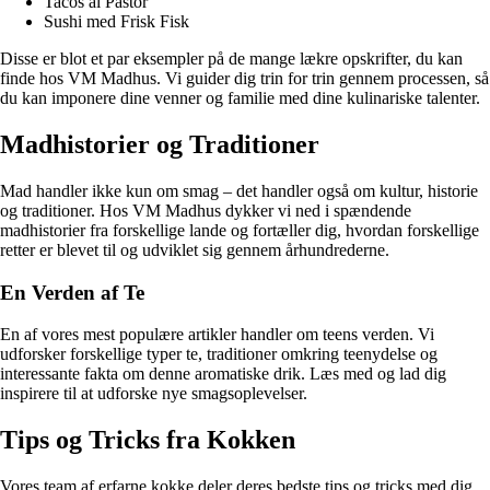
Tacos al Pastor
Sushi med Frisk Fisk
Disse er blot et par eksempler på de mange lækre opskrifter, du kan
finde hos VM Madhus. Vi guider dig trin for trin gennem processen, så
du kan imponere dine venner og familie med dine kulinariske talenter.
Madhistorier og Traditioner
Mad handler ikke kun om smag – det handler også om kultur, historie
og traditioner. Hos VM Madhus dykker vi ned i spændende
madhistorier fra forskellige lande og fortæller dig, hvordan forskellige
retter er blevet til og udviklet sig gennem århundrederne.
En Verden af Te
En af vores mest populære artikler handler om teens verden. Vi
udforsker forskellige typer te, traditioner omkring teenydelse og
interessante fakta om denne aromatiske drik. Læs med og lad dig
inspirere til at udforske nye smagsoplevelser.
Tips og Tricks fra Kokken
Vores team af erfarne kokke deler deres bedste tips og tricks med dig,