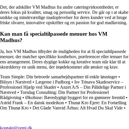
Det, der adskiller VM Madhus fra andre cateringvirksomheder, er
deres fokus på kvalitet, smag og personlig service. De går op i at skabe
unikke og mindeværdige madoplevelser for deres kunder ved at bruge
friske råvarer, innovative opskrifter og en passion for god madlavning.
Kan man få specialtilpassede menuer hos VM
Madhus?
Ja, hos VM Madhus tilbyder de muligheden for at få specialtilpassede
menuer, der matcher specifikke kostbehov, præferencer eller temaer for
ens arrangement. Deres dygtige kokke og kreative team står klar til at
skræddersy en unik menu, der imødekommer alle ønsker og krav.
Team Simple: Din betroede samarbejdspartner til enkle løsninger
•
Bilsyn i Næstved
•
Lægerne i Padborg
•
Isv Trinava Skadeservice –
Professionel Hjælp ved Skader
•
Anzet A/S – Din Pålidelige Partner i
Næstved
•
Torsdag Consulting: Din Partner for Professionel
Rådgivning
•
Økohuse: Bæredygtigt byggeri for en grønnere fremtid
•
Astrid Frank – En dansk modeikon
•
Thunø Kro Ejere: En Fortælling
Om Thunø Kro
•
Det Glade Vanvid Århus: Alt Hvad Du Skal Vide
•
kontakt@zemi.dk