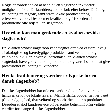
Nogle af fordelene ved at handle i en slagterbob inkluderer
muligheden for at få skræddersyet dine køb efter behov, få råd og
vejledning fra fagfolk, samt støtte lokale producenter og
erhvervsdrivende. Desuden er kvaliteten og friskheden af
produkterne ofte højere i en slagterbob.
Hvordan kan man genkende en kvalitetsbevidst
slagterbob?
En kvalitetsbevidst slagterbob kendetegnes ofte ved et stort udvalg
af økologiske og bæredygtige produkter, samt ved en ren og
velholdt butik. Derudover vil personalet i en kvalitetsbevidst
slagterbob have god viden om produkterne og være i stand til at give
professionel vejledning til kunderne.
Hvilke traditioner og værdier er typiske for en
dansk slagterbob?
Danske slagterbobber har ofte en stærk tradition for at værne om
håndværket og de lokale råvarer. Mange slagterbobber lægger vægt
på bæredygtighed, dyrevelfærd og sporbarhed i deres produkter.
Desuden er god kundeservice og personlig betjening også vigtige
værdier for mange danske slagterbobber.