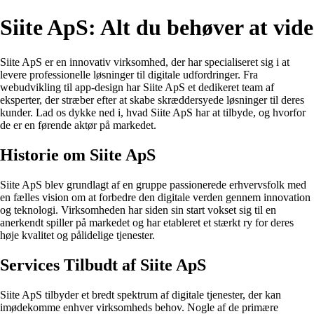
Siite ApS: Alt du behøver at vide
Siite ApS er en innovativ virksomhed, der har specialiseret sig i at
levere professionelle løsninger til digitale udfordringer. Fra
webudvikling til app-design har Siite ApS et dedikeret team af
eksperter, der stræber efter at skabe skræddersyede løsninger til deres
kunder. Lad os dykke ned i, hvad Siite ApS har at tilbyde, og hvorfor
de er en førende aktør på markedet.
Historie om Siite ApS
Siite ApS blev grundlagt af en gruppe passionerede erhvervsfolk med
en fælles vision om at forbedre den digitale verden gennem innovation
og teknologi. Virksomheden har siden sin start vokset sig til en
anerkendt spiller på markedet og har etableret et stærkt ry for deres
høje kvalitet og pålidelige tjenester.
Services Tilbudt af Siite ApS
Siite ApS tilbyder et bredt spektrum af digitale tjenester, der kan
imødekomme enhver virksomheds behov. Nogle af de primære