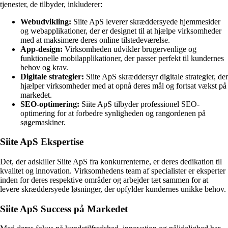
tjenester, de tilbyder, inkluderer:
Webudvikling:
Siite ApS leverer skræddersyede hjemmesider
og webapplikationer, der er designet til at hjælpe virksomheder
med at maksimere deres online tilstedeværelse.
App-design:
Virksomheden udvikler brugervenlige og
funktionelle mobilapplikationer, der passer perfekt til kundernes
behov og krav.
Digitale strategier:
Siite ApS skræddersyr digitale strategier, der
hjælper virksomheder med at opnå deres mål og fortsat vækst på
markedet.
SEO-optimering:
Siite ApS tilbyder professionel SEO-
optimering for at forbedre synligheden og rangordenen på
søgemaskiner.
Siite ApS Ekspertise
Det, der adskiller Siite ApS fra konkurrenterne, er deres dedikation til
kvalitet og innovation. Virksomhedens team af specialister er eksperter
inden for deres respektive områder og arbejder tæt sammen for at
levere skræddersyede løsninger, der opfylder kundernes unikke behov.
Siite ApS Success på Markedet