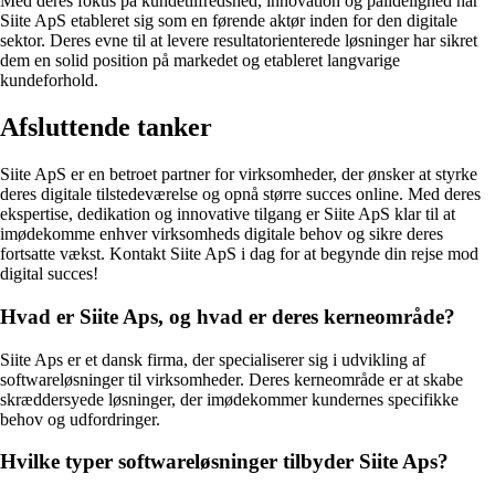
Med deres fokus på kundetilfredshed, innovation og pålidelighed har
Siite ApS etableret sig som en førende aktør inden for den digitale
sektor. Deres evne til at levere resultatorienterede løsninger har sikret
dem en solid position på markedet og etableret langvarige
kundeforhold.
Afsluttende tanker
Siite ApS er en betroet partner for virksomheder, der ønsker at styrke
deres digitale tilstedeværelse og opnå større succes online. Med deres
ekspertise, dedikation og innovative tilgang er Siite ApS klar til at
imødekomme enhver virksomheds digitale behov og sikre deres
fortsatte vækst. Kontakt Siite ApS i dag for at begynde din rejse mod
digital succes!
Hvad er Siite Aps, og hvad er deres kerneområde?
Siite Aps er et dansk firma, der specialiserer sig i udvikling af
softwareløsninger til virksomheder. Deres kerneområde er at skabe
skræddersyede løsninger, der imødekommer kundernes specifikke
behov og udfordringer.
Hvilke typer softwareløsninger tilbyder Siite Aps?