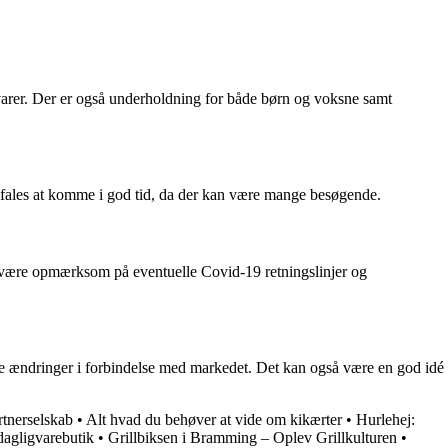
arer. Der er også underholdning for både børn og voksne samt
efales at komme i god tid, da der kan være mange besøgende.
t være opmærksom på eventuelle Covid-19 retningslinjer og
e ændringer i forbindelse med markedet. Det kan også være en god idé
rtnerselskab
•
Alt hvad du behøver at vide om kikærter
•
Hurlehej:
agligvarebutik
•
Grillbiksen i Bramming – Oplev Grillkulturen
•