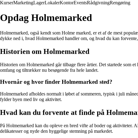
Kurser
Marketing
Lager
Lokaler
Kontor
Events
Rådgivning
Rengøring
Opdag Holmemarked
Holmemarked, også kendt som Holme marked, er et af de mest populære m
dykke ned i, hvad Holmemarked handler om, og hvad du kan forvente, n
Historien om Holmemarked
Historien om Holmemarked går tilbage flere årtier. Det startede som e
omfang og tiltrækker nu besøgende fra hele landet.
Hvornår og hvor finder Holmemarked sted?
Holmemarked afholdes normalt i løbet af sommeren, typisk i juli måne
fylder byen med liv og aktivitet.
Hvad kan du forvente at finde på Holmem
På Holmemarked kan du opleve en bred vifte af boder og aktiviteter. A
delikatesser og nyde den hyggelige stemning på markedet.