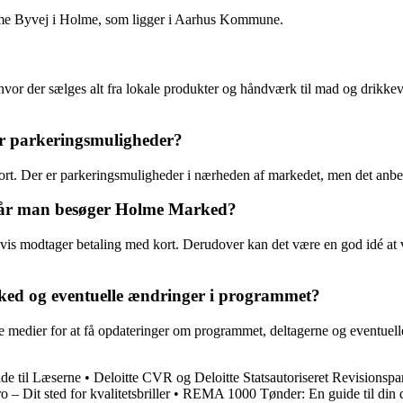
lme Byvej i Holme, som ligger i Aarhus Kommune.
r der sælges alt fra lokale produkter og håndværk til mad og drikkev
r parkeringsmuligheder?
ort. Der er parkeringsmuligheder i nærheden af markedet, men det anb
når man besøger Holme Marked?
igvis modtager betaling med kort. Derudover kan det være en god idé a
ed og eventuelle ændringer i programmet?
 medier for at få opdateringer om programmet, deltagerne og eventuell
e til Læserne
•
Deloitte CVR og Deloitte Statsautoriseret Revisionspa
 – Dit sted for kvalitetsbriller
•
REMA 1000 Tønder: En guide til din d