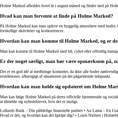
Holme Marked afholdes hvert år i august måned og finder sted på Ho
Hvad kan man forvente at finde på Holme Marked?
På Holme Marked kan man opleve en hyggelig atmosfære med boder, hvo
forskellige aktiviteter og konkurrencer.
Hvordan kan man komme til Holme Marked, og er de
Man kan komme til Holme Marked med bil, cykel eller offentlig transp
Er der noget særligt, man bør være opmærksom på, 
Det er en god idé at medbringe kontanter, da ikke alle boder nødvend
restriktioner, afhængigt af situationen på det pågældende tidspunkt.
Hvordan kan man holde sig opdateret om Holme Mark
Man kan følge Holme Marked på deres officielle hjemmeside og sociale
at tilmelde sig nyhedsbrevet, hvis det er muligt.
Lollands Bank – Din pålidelige finansielle partner
•
Au Lama – En Guid
Hvad er det, og hvordan kan det hjælpe dig?
•
Louis Nielsen i Holstebro