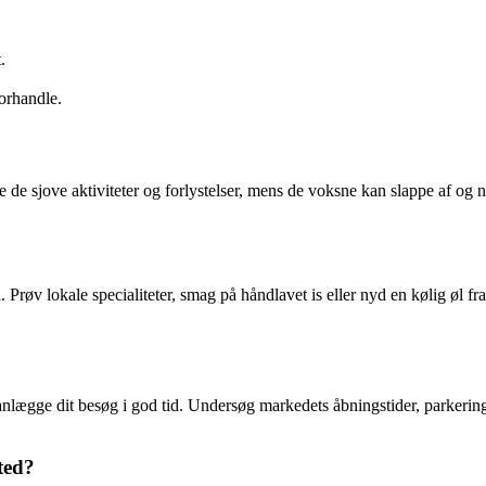
.
forhandle.
ske de sjove aktiviteter og forlystelser, mens de voksne kan slappe af 
øv lokale specialiteter, smag på håndlavet is eller nyd en kølig øl fr
lægge dit besøg i god tid. Undersøg markedets åbningstider, parkering
ted?