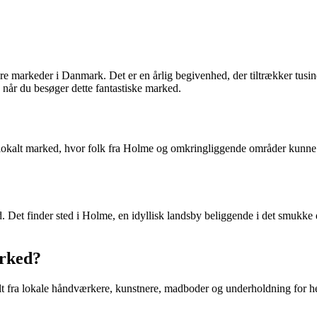
arkeder i Danmark. Det er en årlig begivenhed, der tiltrækker tusindvi
år du besøger dette fantastiske marked.
t lokalt marked, hvor folk fra Holme og omkringliggende områder kunne
d. Det finder sted i Holme, en idyllisk landsby beliggende i det smuk
arked?
lt fra lokale håndværkere, kunstnere, madboder og underholdning for h