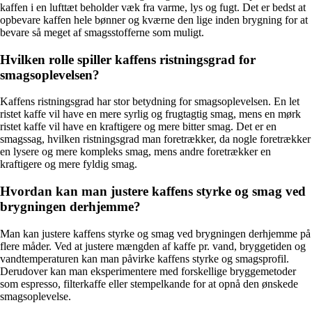
kaffen i en lufttæt beholder væk fra varme, lys og fugt. Det er bedst at
opbevare kaffen hele bønner og kværne den lige inden brygning for at
bevare så meget af smagsstofferne som muligt.
Hvilken rolle spiller kaffens ristningsgrad for
smagsoplevelsen?
Kaffens ristningsgrad har stor betydning for smagsoplevelsen. En let
ristet kaffe vil have en mere syrlig og frugtagtig smag, mens en mørk
ristet kaffe vil have en kraftigere og mere bitter smag. Det er en
smagssag, hvilken ristningsgrad man foretrækker, da nogle foretrækker
en lysere og mere kompleks smag, mens andre foretrækker en
kraftigere og mere fyldig smag.
Hvordan kan man justere kaffens styrke og smag ved
brygningen derhjemme?
Man kan justere kaffens styrke og smag ved brygningen derhjemme på
flere måder. Ved at justere mængden af kaffe pr. vand, bryggetiden og
vandtemperaturen kan man påvirke kaffens styrke og smagsprofil.
Derudover kan man eksperimentere med forskellige bryggemetoder
som espresso, filterkaffe eller stempelkande for at opnå den ønskede
smagsoplevelse.