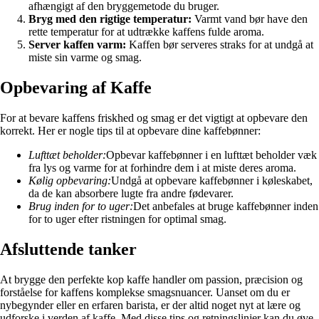
afhængigt af den bryggemetode du bruger.
Bryg med den rigtige temperatur:
Varmt vand bør have den
rette temperatur for at udtrække kaffens fulde aroma.
Server kaffen varm:
Kaffen bør serveres straks for at undgå at
miste sin varme og smag.
Opbevaring af Kaffe
For at bevare kaffens friskhed og smag er det vigtigt at opbevare den
korrekt. Her er nogle tips til at opbevare dine kaffebønner:
Lufttæt beholder:
Opbevar kaffebønner i en lufttæt beholder væk
fra lys og varme for at forhindre dem i at miste deres aroma.
Kølig opbevaring:
Undgå at opbevare kaffebønner i køleskabet,
da de kan absorbere lugte fra andre fødevarer.
Brug inden for to uger:
Det anbefales at bruge kaffebønner inden
for to uger efter ristningen for optimal smag.
Afsluttende tanker
At brygge den perfekte kop kaffe handler om passion, præcision og
forståelse for kaffens komplekse smagsnuancer. Uanset om du er
nybegynder eller en erfaren barista, er der altid noget nyt at lære og
udforske i verden af kaffe. Med disse tips og retningslinjer kan du øve