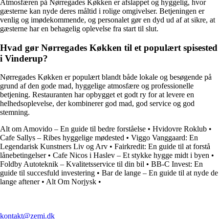
Atmosfæren på Nørregades Køkken er afslappet og hyggelig, hvor
gæsterne kan nyde deres måltid i rolige omgivelser. Betjeningen er
venlig og imødekommende, og personalet gør en dyd ud af at sikre, at
gæsterne har en behagelig oplevelse fra start til slut.
Hvad gør Nørregades Køkken til et populært spisested
i Vinderup?
Nørregades Køkken er populært blandt både lokale og besøgende på
grund af den gode mad, hyggelige atmosfære og professionelle
betjening. Restauranten har opbygget et godt ry for at levere en
helhedsoplevelse, der kombinerer god mad, god service og god
stemning.
Alt om Amovido – En guide til bedre forståelse
•
Hvidovre Roklub
•
Cafe Sallys – Ribes hyggelige mødested
•
Viggo Vanggaard: En
Legendarisk Kunstners Liv og Arv
•
Fairkredit: En guide til at forstå
lånebetingelser
•
Cafe Nicos i Haslev – Et stykke hygge midt i byen
•
Foldby Autoteknik – Kvalitetsservice til din bil
•
BB-C Invest: En
guide til succesfuld investering
•
Bar de lange – En guide til at nyde de
lange aftener
•
Alt Om Norjysk
•
kontakt@zemi.dk