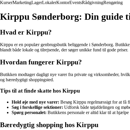
Kurser
Marketing
Lager
Lokaler
Kontor
Events
Rådgivning
Rengøring
Kirppu Sønderborg: Din guide t
Hvad er Kirppu?
Kirppu er en populær genbrugsbutik beliggende i Sønderborg. Butikken ti
blandt både lokale og tilrejsende, der søger unikke fund til gode priser.
Hvordan fungerer Kirppu?
Butikken modtager dagligt nye varer fra private og virksomheder, hvilk
og bæredygtigt shoppingsted.
Tips til at finde skatte hos Kirppu
Hold øje med nye varer:
Besøg Kirppu regelmæssigt for at få fi
Søg i forskellige sektioner:
Udforsk både tøjafdelingen og møbela
Spørg personalet:
Butikkens personale er altid klar til at hjælpe 
Bæredygtig shopping hos Kirppu