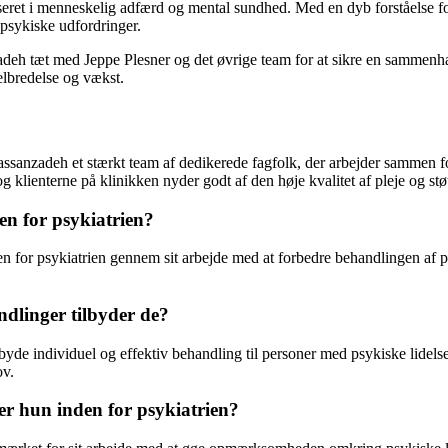
iseret i menneskelig adfærd og mental sundhed. Med en dyb forståelse 
 psykiske udfordringer.
deh tæt med Jeppe Plesner og det øvrige team for at sikre en sammenh
helbredelse og vækst.
sanzadeh et stærkt team af dedikerede fagfolk, der arbejder sammen fo
 og klienterne på klinikken nyder godt af den høje kvalitet af pleje og st
en for psykiatrien?
den for psykiatrien gennem sit arbejde med at forbedre behandlingen af 
ndlinger tilbyder de?
tilbyde individuel og effektiv behandling til personer med psykiske lidels
ov.
er hun inden for psykiatrien?