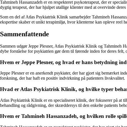
Tahmineh Hassanzadeh er en respekteret psykoterapeut, der er special
dygtig terapeut, der har hjulpet utallige klienter med at overvinde deres
Som en del af Atlas Psykiatrisk Klinik samarbejder Tahmineh Hassanza
ekspertise skaber et unikt terapimiljø, hvor klienterne kan opleve reel 
Sammenfattende
Sammen udgør Jeppe Plesner, Atlas Psykiatrisk Klinik og Tahmineh Has
dybe forståelse for psykiatrien gør dem til førende inden for deres felt,
Hvem er Jeppe Plesner, og hvad er hans betydning ind
Jeppe Plesner er en anerkendt psykiater, der har gjort sig bemærket in
forskning, der har haft en positiv indvirkning på patienters livskvalitet.
Hvad er Atlas Psykiatrisk Klinik, og hvilke typer beha
Atlas Psykiatrisk Klinik er en specialiseret klinik, der fokuserer på at 
behandling og rådgivning, der skræddersys til den enkelte patients beh
Hvem er Tahmineh Hassanzadeh, og hvilken rolle spill