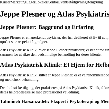
Kurser
Marketing
Lager
Lokaler
Kontor
Events
Rådgivning
Rengøring
Jeppe Plesner og Atlas Psykiat
Jeppe Plesner: Baggrund og Erfaring
Jeppe Plesner er en anerkendt psykiater, der har dedikeret sit liv til 
opnået stor respekt i fagmiljøet.
Atlas Psykiatrisk Klinik, hvor Jeppe Plesner praktiserer, er kendt for si
sammen for at sikre den bedst mulige behandling for deres klienter.
Atlas Psykiatrisk Klinik: Et Hjem for Helbr
Atlas Psykiatrisk Klinik, stiftet af Jeppe Plesner, er et velrenommeret c
og medicinsk behandling.
Den holistiske tilgang, der praktiseres på Atlas Psykiatrisk Klinik, fok
deres helbredelsesrejse med professionel vejledning.
Tahmineh Hassanzadeh: Ekspert i Psykoterapi og Me