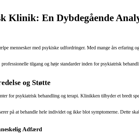
risk Klinik: En Dybdegående An
at hjælpe mennesker med psykiske udfordringer. Med mange års erfaring og
n professionelle tilgang og høje standarder inden for psykiatrisk behandli
edelse og Støtte
enter for psykiatrisk behandling og terapi. Klinikken tilbyder et bredt sp
userer på at behandle hele individet og ikke blot symptomerne. Dette skab
nneskelig Adfærd