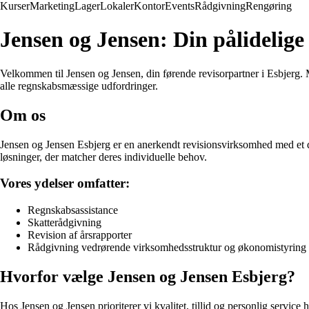
Kurser
Marketing
Lager
Lokaler
Kontor
Events
Rådgivning
Rengøring
Jensen og Jensen: Din pålidelige 
Velkommen til Jensen og Jensen, din førende revisorpartner i Esbjerg. M
alle regnskabsmæssige udfordringer.
Om os
Jensen og Jensen Esbjerg er en anerkendt revisionsvirksomhed med et de
løsninger, der matcher deres individuelle behov.
Vores ydelser omfatter:
Regnskabsassistance
Skatterådgivning
Revision af årsrapporter
Rådgivning vedrørende virksomhedsstruktur og økonomistyring
Hvorfor vælge Jensen og Jensen Esbjerg?
Hos Jensen og Jensen prioriterer vi kvalitet, tillid og personlig service