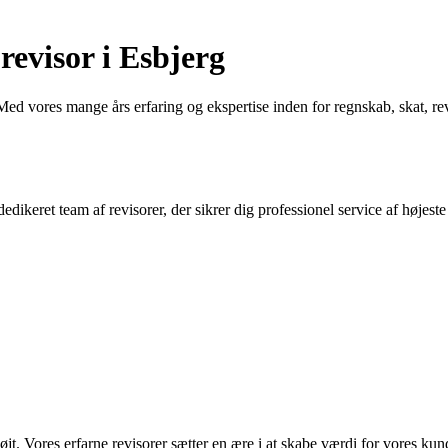
revisor i Esbjerg
ed vores mange års erfaring og ekspertise inden for regnskab, skat, rev
dikeret team af revisorer, der sikrer dig professionel service af højes
 højt. Vores erfarne revisorer sætter en ære i at skabe værdi for vores k