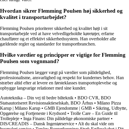
Hvordan sikrer Flemming Poulsen høj sikkerhed og
kvalitet i transportarbejdet?
Flemming Poulsen prioriterer sikkerhed og kvalitet højt i sit
transportarbejde ved at have velvedligeholdte køretøjer, erfarne
chauffører og et effektivt sikkerhedssystem. Han overholder alle
gældende regler og standarder for transportbranchen.
Hvilke værdier og principper er vigtige for Flemming
Poulsen som vognmand?
Flemming Poulsen lægger vægt på værdier som pålidelighed,
professionalisme, ansvarlighed og respekt for kundernes behov. Han
stræber altid efter at levere en førsteklasses transportoplevelse og
opbygge langvarige relationer med sine kunder.
Autoteknika – Din vej til bedre bilteknik
•
BDO CVR, BDO
Statsautoriseret Revisionsaktieselskab, BDO Århus
•
Milano Pizza
Karup | Milano Karup
•
GMB Ejendomme | GMB
•
Sikring, Udbytte,
Opgørelse og Fortjeneste i Krydsord
•
Trolle Care – En Guide til
Trollepleje
•
Inga Finans: Din pålidelige økonomiske partner
•
DIS/CREADIS – Dansk Ingeniørservice
•
Alt du skal vide om
husmaleri service
•
Terslev Borgerforening: Styrk Fællesskabet i Dit