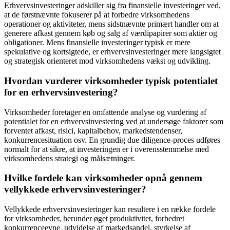
Erhvervsinvesteringer adskiller sig fra finansielle investeringer ved,
at de førstnævnte fokuserer på at forbedre virksomhedens
operationer og aktiviteter, mens sidstnævnte primært handler om at
generere afkast gennem køb og salg af værdipapirer som aktier og
obligationer. Mens finansielle investeringer typisk er mere
spekulative og kortsigtede, er erhvervsinvesteringer mere langsigtet
og strategisk orienteret mod virksomhedens vækst og udvikling.
Hvordan vurderer virksomheder typisk potentialet
for en erhvervsinvestering?
Virksomheder foretager en omfattende analyse og vurdering af
potentialet for en erhvervsinvestering ved at undersøge faktorer som
forventet afkast, risici, kapitalbehov, markedstendenser,
konkurrencesituation osv. En grundig due diligence-proces udføres
normalt for at sikre, at investeringen er i overensstemmelse med
virksomhedens strategi og målsætninger.
Hvilke fordele kan virksomheder opnå gennem
vellykkede erhvervsinvesteringer?
Vellykkede erhvervsinvesteringer kan resultere i en række fordele
for virksomheder, herunder øget produktivitet, forbedret
konkurrenceevne, udvidelse af markedsandel, styrkelse af