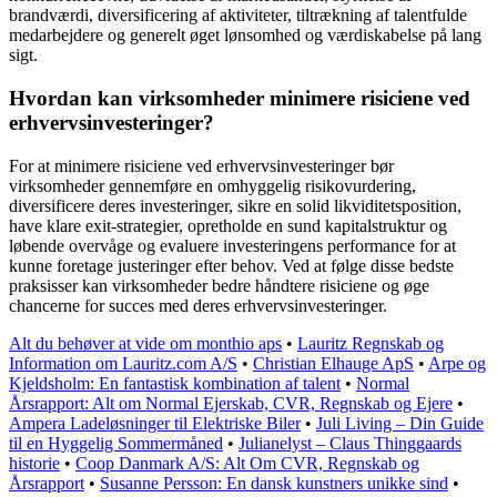
brandværdi, diversificering af aktiviteter, tiltrækning af talentfulde
medarbejdere og generelt øget lønsomhed og værdiskabelse på lang
sigt.
Hvordan kan virksomheder minimere risiciene ved
erhvervsinvesteringer?
For at minimere risiciene ved erhvervsinvesteringer bør
virksomheder gennemføre en omhyggelig risikovurdering,
diversificere deres investeringer, sikre en solid likviditetsposition,
have klare exit-strategier, opretholde en sund kapitalstruktur og
løbende overvåge og evaluere investeringens performance for at
kunne foretage justeringer efter behov. Ved at følge disse bedste
praksisser kan virksomheder bedre håndtere risiciene og øge
chancerne for succes med deres erhvervsinvesteringer.
Alt du behøver at vide om monthio aps
•
Lauritz Regnskab og
Information om Lauritz.com A/S
•
Christian Elhauge ApS
•
Arpe og
Kjeldsholm: En fantastisk kombination af talent
•
Normal
Årsrapport: Alt om Normal Ejerskab, CVR, Regnskab og Ejere
•
Ampera Ladeløsninger til Elektriske Biler
•
Juli Living – Din Guide
til en Hyggelig Sommermåned
•
Julianelyst – Claus Thinggaards
historie
•
Coop Danmark A/S: Alt Om CVR, Regnskab og
Årsrapport
•
Susanne Persson: En dansk kunstners unikke sind
•