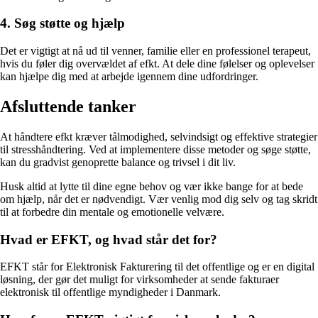
4. Søg støtte og hjælp
Det er vigtigt at nå ud til venner, familie eller en professionel terapeut,
hvis du føler dig overvældet af efkt. At dele dine følelser og oplevelser
kan hjælpe dig med at arbejde igennem dine udfordringer.
Afsluttende tanker
At håndtere efkt kræver tålmodighed, selvindsigt og effektive strategier
til stresshåndtering. Ved at implementere disse metoder og søge støtte,
kan du gradvist genoprette balance og trivsel i dit liv.
Husk altid at lytte til dine egne behov og vær ikke bange for at bede
om hjælp, når det er nødvendigt. Vær venlig mod dig selv og tag skridt
til at forbedre din mentale og emotionelle velvære.
Hvad er EFKT, og hvad står det for?
EFKT står for Elektronisk Fakturering til det offentlige og er en digital
løsning, der gør det muligt for virksomheder at sende fakturaer
elektronisk til offentlige myndigheder i Danmark.