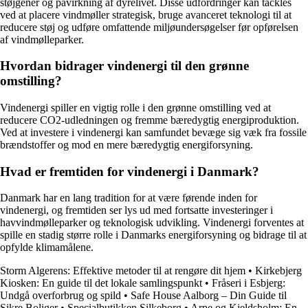
støjgener og påvirkning af dyrelivet. Disse udfordringer kan tackles
ved at placere vindmøller strategisk, bruge avanceret teknologi til at
reducere støj og udføre omfattende miljøundersøgelser før opførelsen
af vindmølleparker.
Hvordan bidrager vindenergi til den grønne
omstilling?
Vindenergi spiller en vigtig rolle i den grønne omstilling ved at
reducere CO2-udledningen og fremme bæredygtig energiproduktion.
Ved at investere i vindenergi kan samfundet bevæge sig væk fra fossile
brændstoffer og mod en mere bæredygtig energiforsyning.
Hvad er fremtiden for vindenergi i Danmark?
Danmark har en lang tradition for at være førende inden for
vindenergi, og fremtiden ser lys ud med fortsatte investeringer i
havvindmølleparker og teknologisk udvikling. Vindenergi forventes at
spille en stadig større rolle i Danmarks energiforsyning og bidrage til at
opfylde klimamålene.
Storm Algerens: Effektive metoder til at rengøre dit hjem
•
Kirkebjerg
Kiosken: En guide til det lokale samlingspunkt
•
Fråseri i Esbjerg:
Undgå overforbrug og spild
•
Safe House Aalborg – Din Guide til
Sikre Boliger
•
Specialbutikken Silkeborg
•
Arpe og Kjeldsholm: En