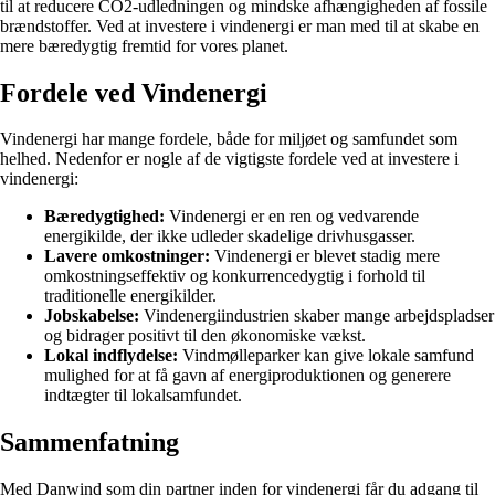
til at reducere CO2-udledningen og mindske afhængigheden af fossile
brændstoffer. Ved at investere i vindenergi er man med til at skabe en
mere bæredygtig fremtid for vores planet.
Fordele ved Vindenergi
Vindenergi har mange fordele, både for miljøet og samfundet som
helhed. Nedenfor er nogle af de vigtigste fordele ved at investere i
vindenergi:
Bæredygtighed:
Vindenergi er en ren og vedvarende
energikilde, der ikke udleder skadelige drivhusgasser.
Lavere omkostninger:
Vindenergi er blevet stadig mere
omkostningseffektiv og konkurrencedygtig i forhold til
traditionelle energikilder.
Jobskabelse:
Vindenergiindustrien skaber mange arbejdspladser
og bidrager positivt til den økonomiske vækst.
Lokal indflydelse:
Vindmølleparker kan give lokale samfund
mulighed for at få gavn af energiproduktionen og generere
indtægter til lokalsamfundet.
Sammenfatning
Med Danwind som din partner inden for vindenergi får du adgang til