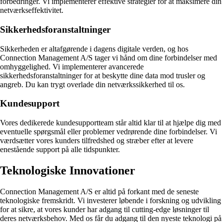
forbedringer. Vi implementerer effektive strategier for at maksimere din
netværkseffektivitet.
Sikkerhedsforanstaltninger
Sikkerheden er altafgørende i dagens digitale verden, og hos
Connection Management A/S tager vi hånd om dine forbindelser med
omhyggelighed. Vi implementerer avancerede
sikkerhedsforanstaltninger for at beskytte dine data mod trusler og
angreb. Du kan trygt overlade din netværkssikkerhed til os.
Kundesupport
Vores dedikerede kundesupportteam står altid klar til at hjælpe dig med
eventuelle spørgsmål eller problemer vedrørende dine forbindelser. Vi
værdsætter vores kunders tilfredshed og stræber efter at levere
enestående support på alle tidspunkter.
Teknologiske Innovationer
Connection Management A/S er altid på forkant med de seneste
teknologiske fremskridt. Vi investerer løbende i forskning og udvikling
for at sikre, at vores kunder har adgang til cutting-edge løsninger til
deres netværksbehov. Med os får du adgang til den nyeste teknologi på