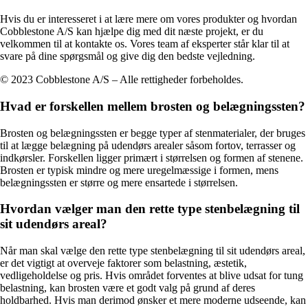
Hvis du er interesseret i at lære mere om vores produkter og hvordan
Cobblestone A/S kan hjælpe dig med dit næste projekt, er du
velkommen til at kontakte os. Vores team af eksperter står klar til at
svare på dine spørgsmål og give dig den bedste vejledning.
© 2023 Cobblestone A/S – Alle rettigheder forbeholdes.
Hvad er forskellen mellem brosten og belægningssten?
Brosten og belægningssten er begge typer af stenmaterialer, der bruges
til at lægge belægning på udendørs arealer såsom fortov, terrasser og
indkørsler. Forskellen ligger primært i størrelsen og formen af stenene.
Brosten er typisk mindre og mere uregelmæssige i formen, mens
belægningssten er større og mere ensartede i størrelsen.
Hvordan vælger man den rette type stenbelægning til
sit udendørs areal?
Når man skal vælge den rette type stenbelægning til sit udendørs areal,
er det vigtigt at overveje faktorer som belastning, æstetik,
vedligeholdelse og pris. Hvis området forventes at blive udsat for tung
belastning, kan brosten være et godt valg på grund af deres
holdbarhed. Hvis man derimod ønsker et mere moderne udseende, kan