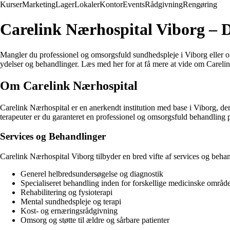
Kurser
Marketing
Lager
Lokaler
Kontor
Events
Rådgivning
Rengøring
Carelink Nærhospital Viborg – Di
Mangler du professionel og omsorgsfuld sundhedspleje i Viborg eller o
ydelser og behandlinger. Læs med her for at få mere at vide om Carel
Om Carelink Nærhospital
Carelink Nærhospital er en anerkendt institution med base i Viborg, der h
terapeuter er du garanteret en professionel og omsorgsfuld behandling 
Services og Behandlinger
Carelink Nærhospital Viborg tilbyder en bred vifte af services og behan
Generel helbredsundersøgelse og diagnostik
Specialiseret behandling inden for forskellige medicinske områd
Rehabilitering og fysioterapi
Mental sundhedspleje og terapi
Kost- og ernæringsrådgivning
Omsorg og støtte til ældre og sårbare patienter