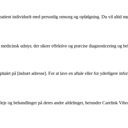
atient individuelt med personlig omsorg og opfølgning. Du vil altid mød
 medicinsk udstyr, der sikrer effektive og præcise diagnosticering og 
let på [indsæt adresse]. For at lave en aftale eller for yderligere info
e og behandlinger på deres andre afdelinger, herunder Carelink Viborg.