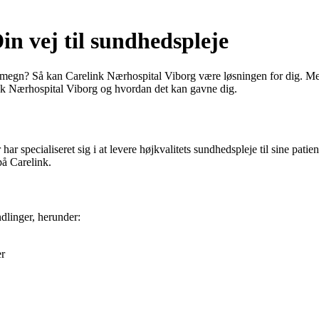
n vej til sundhedspleje
megn? Så kan Carelink Nærhospital Viborg være løsningen for dig. Med f
ink Nærhospital Viborg og hvordan det kan gavne dig.
ar specialiseret sig i at levere højkvalitets sundhedspleje til sine patie
på Carelink.
dlinger, herunder:
er