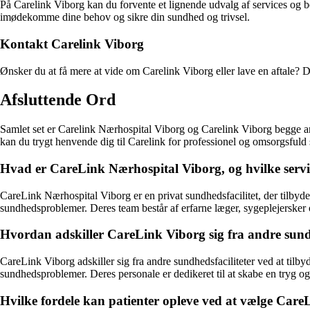
På Carelink Viborg kan du forvente et lignende udvalg af services og b
imødekomme dine behov og sikre din sundhed og trivsel.
Kontakt Carelink Viborg
Ønsker du at få mere at vide om Carelink Viborg eller lave en aftale?
Afsluttende Ord
Samlet set er Carelink Nærhospital Viborg og Carelink Viborg begge aner
kan du trygt henvende dig til Carelink for professionel og omsorgsfuld
Hvad er CareLink Nærhospital Viborg, og hvilke servic
CareLink Nærhospital Viborg er en privat sundhedsfacilitet, der tilbyder
sundhedsproblemer. Deres team består af erfarne læger, sygeplejersker o
Hvordan adskiller CareLink Viborg sig fra andre sundh
CareLink Viborg adskiller sig fra andre sundhedsfaciliteter ved at tilby
sundhedsproblemer. Deres personale er dedikeret til at skabe en tryg og
Hvilke fordele kan patienter opleve ved at vælge CareL