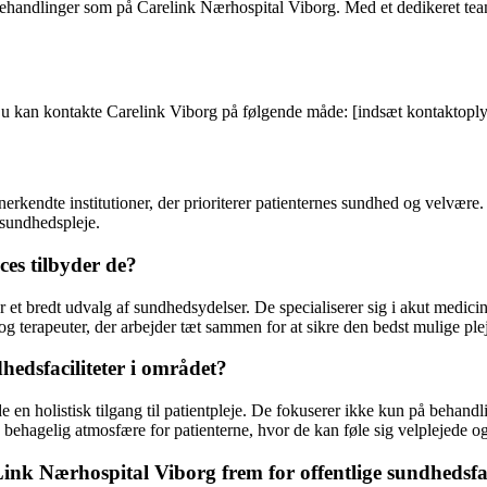
ehandlinger som på Carelink Nærhospital Viborg. Med et dedikeret team 
 Du kan kontakte Carelink Viborg på følgende måde: [indsæt kontaktoply
kendte institutioner, der prioriterer patienternes sundhed og velvære. 
 sundhedspleje.
es tilbyder de?
 et bredt udvalg af sundhedsydelser. De specialiserer sig i akut medicin
g terapeuter, der arbejder tæt sammen for at sikre den bedst mulige plej
edsfaciliteter i området?
de en holistisk tilgang til patientpleje. De fokuserer ikke kun på behand
 behagelig atmosfære for patienterne, hvor de kan føle sig velplejede o
ink Nærhospital Viborg frem for offentlige sundhedsfac