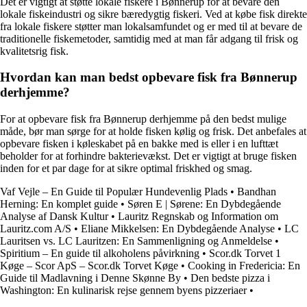
Det er vigtigt at støtte lokale fiskere i Bønnerup for at bevare den
lokale fiskeindustri og sikre bæredygtig fiskeri. Ved at købe fisk direkte
fra lokale fiskere støtter man lokalsamfundet og er med til at bevare de
traditionelle fiskemetoder, samtidig med at man får adgang til frisk og
kvalitetsrig fisk.
Hvordan kan man bedst opbevare fisk fra Bønnerup
derhjemme?
For at opbevare fisk fra Bønnerup derhjemme på den bedst mulige
måde, bør man sørge for at holde fisken kølig og frisk. Det anbefales at
opbevare fisken i køleskabet på en bakke med is eller i en lufttæt
beholder for at forhindre bakterievækst. Det er vigtigt at bruge fisken
inden for et par dage for at sikre optimal friskhed og smag.
Vaf Vejle – En Guide til Populær Hundevenlig Plads
•
Bandhan
Herning: En komplet guide
•
Søren E | Sørene: En Dybdegående
Analyse af Dansk Kultur
•
Lauritz Regnskab og Information om
Lauritz.com A/S
•
Eliane Mikkelsen: En Dybdegående Analyse
•
LC
Lauritsen vs. LC Lauritzen: En Sammenligning og Anmeldelse
•
Spiritium – En guide til alkoholens påvirkning
•
Scor.dk Torvet 1
Køge – Scor ApS – Scor.dk Torvet Køge
•
Cooking in Fredericia: En
Guide til Madlavning i Denne Skønne By
•
Den bedste pizza i
Washington: En kulinarisk rejse gennem byens pizzeriaer
•