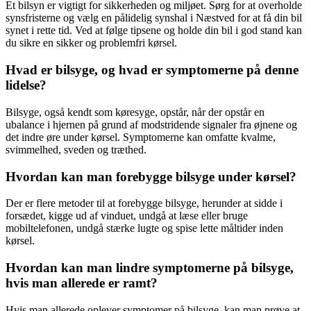
Et bilsyn er vigtigt for sikkerheden og miljøet. Sørg for at overholde
synsfristerne og vælg en pålidelig synshal i Næstved for at få din bil
synet i rette tid. Ved at følge tipsene og holde din bil i god stand kan
du sikre en sikker og problemfri kørsel.
Hvad er bilsyge, og hvad er symptomerne på denne
lidelse?
Bilsyge, også kendt som køresyge, opstår, når der opstår en
ubalance i hjernen på grund af modstridende signaler fra øjnene og
det indre øre under kørsel. Symptomerne kan omfatte kvalme,
svimmelhed, sveden og træthed.
Hvordan kan man forebygge bilsyge under kørsel?
Der er flere metoder til at forebygge bilsyge, herunder at sidde i
forsædet, kigge ud af vinduet, undgå at læse eller bruge
mobiltelefonen, undgå stærke lugte og spise lette måltider inden
kørsel.
Hvordan kan man lindre symptomerne på bilsyge,
hvis man allerede er ramt?
Hvis man allerede oplever symptomer på bilsyge, kan man prøve at