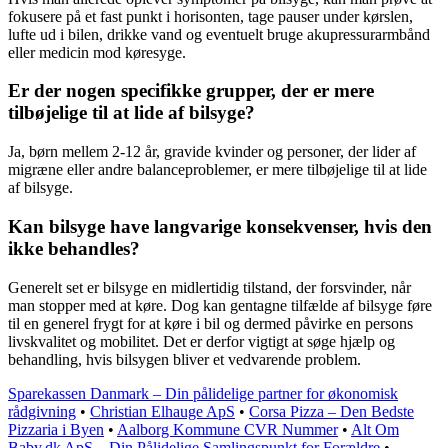
fokusere på et fast punkt i horisonten, tage pauser under kørslen,
lufte ud i bilen, drikke vand og eventuelt bruge akupressurarmbånd
eller medicin mod køresyge.
Er der nogen specifikke grupper, der er mere
tilbøjelige til at lide af bilsyge?
Ja, børn mellem 2-12 år, gravide kvinder og personer, der lider af
migræne eller andre balanceproblemer, er mere tilbøjelige til at lide
af bilsyge.
Kan bilsyge have langvarige konsekvenser, hvis den
ikke behandles?
Generelt set er bilsyge en midlertidig tilstand, der forsvinder, når
man stopper med at køre. Dog kan gentagne tilfælde af bilsyge føre
til en generel frygt for at køre i bil og dermed påvirke en persons
livskvalitet og mobilitet. Det er derfor vigtigt at søge hjælp og
behandling, hvis bilsygen bliver et vedvarende problem.
Sparekassen Danmark – Din pålidelige partner for økonomisk
rådgivning
•
Christian Elhauge ApS
•
Corsa Pizza – Den Bedste
Pizzaria i Byen
•
Aalborg Kommune CVR Nummer
•
Alt Om
Baby.dk ApS – Din Pålidelige Samlingspunkt for Forældre
•