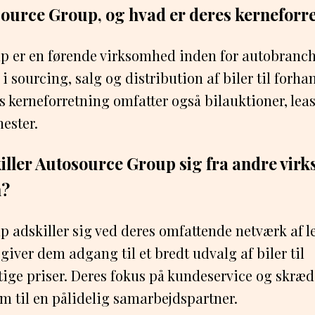
ource Group, og hvad er deres kerneforr
p er en førende virksomhed inden for autobranch
 i sourcing, salg og distribution af biler til forha
s kerneforretning omfatter også bilauktioner, lea
nester.
ller Autosource Group sig fra andre virk
n?
 adskiller sig ved deres omfattende netværk af l
giver dem adgang til et bredt udvalg af biler til
ige priser. Deres fokus på kundeservice og skræ
m til en pålidelig samarbejdspartner.