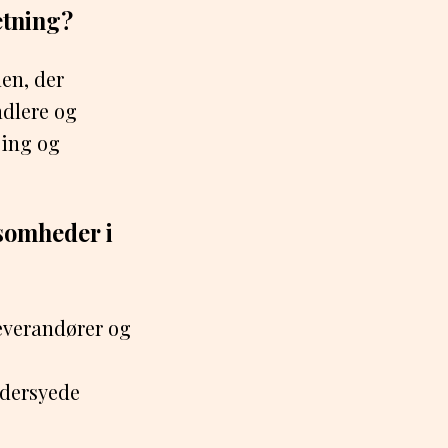
etning?
en, der
ndlere og
sing og
somheder i
everandører og
ddersyede