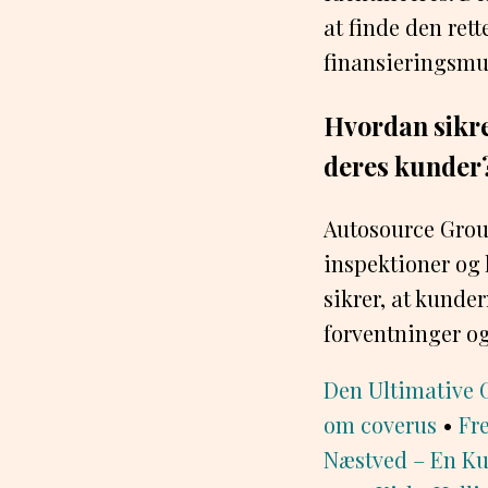
at finde den rett
finansieringsmu
Hvordan sikrer
deres kunder
Autosource Group
inspektioner og k
sikrer, at kunder
forventninger og
Den Ultimative 
om coverus
•
Fr
Næstved – En Ku