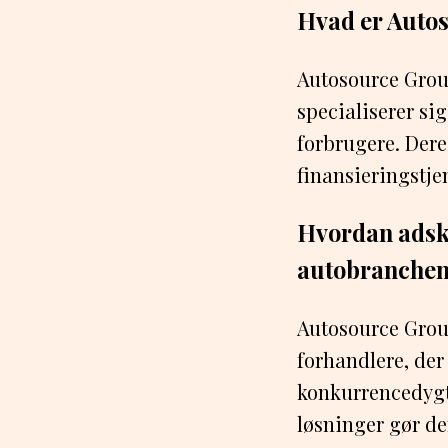
Hvad er Autos
Autosource Grou
specialiserer sig
forbrugere. Dere
finansieringstje
Hvordan adski
autobranche
Autosource Group
forhandlere, der 
konkurrencedygt
løsninger gør de