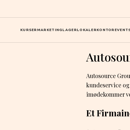
KURSER
MARKETING
LAGER
LOKALER
KONTOR
EVENT
Autosou
Autosource Grou
kundeservice og k
imødekommer vor
Et Firmai