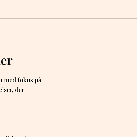
ner
n med fokus på
elser, der