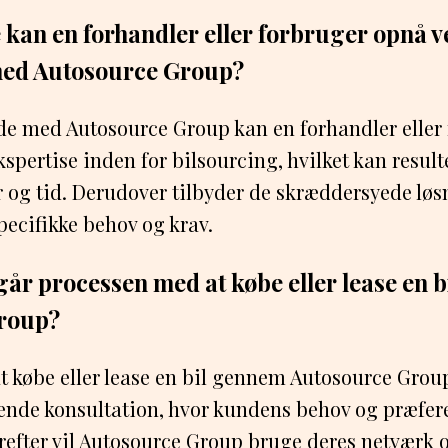
 kan en forhandler eller forbruger opnå v
ed Autosource Group?
de med Autosource Group kan en forhandler eller
kspertise inden for bilsourcing, hvilket kan result
og tid. Derudover tilbyder de skræddersyede løs
cifikke behov og krav.
år processen med at købe eller lease en 
roup?
 købe eller lease en bil gennem Autosource Grou
dende konsultation, hvor kundens behov og præfer
erefter vil Autosource Group bruge deres netværk o