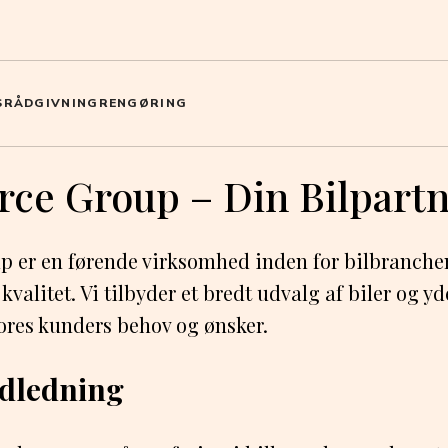
S
RÅDGIVNING
RENGØRING
rce Group – Din Bilpart
p er en førende virksomhed inden for bilbranche
valitet. Vi tilbyder et bredt udvalg af biler og yd
es kunders behov og ønsker.
ndledning