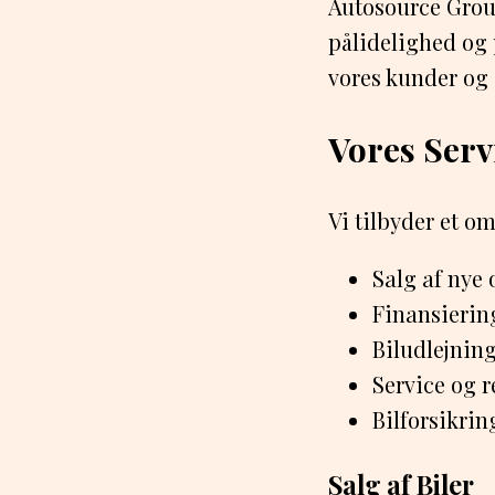
Autosource Group
pålidelighed og p
vores kunder og 
Vores Serv
Vi tilbyder et o
Salg af nye 
Finansieri
Biludlejnin
Service og 
Bilforsikrin
Salg af Biler