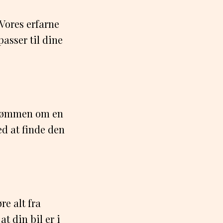
 Vores erfarne
passer til dine
 drømmen om en
ed at finde den
e alt fra
t din bil er i