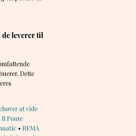
de leverer til
 omfattende
ibuerer. Dette
deres
ehøver at vide
•
Il Ponte
pmatic
•
REMA