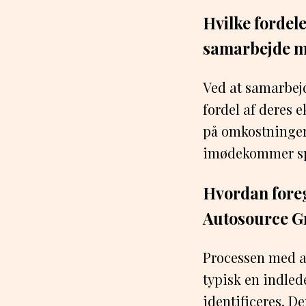
Hvilke fordele
samarbejde m
Ved at samarbej
fordel af deres e
på omkostninger 
imødekommer spe
Hvordan foreg
Autosource G
Processen med at
typisk en indle
identificeres. D