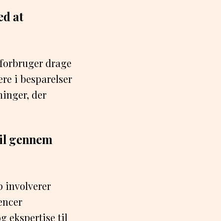
ed at
 forbruger drage
ere i besparelser
ninger, der
bil gennem
p involverer
encer
g ekspertise til