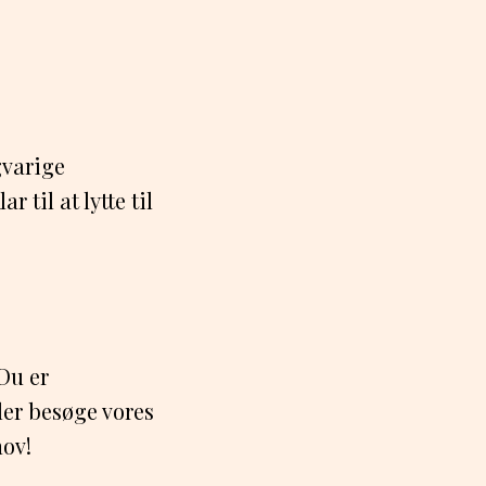
gvarige
 til at lytte til
Du er
ler besøge vores
hov!