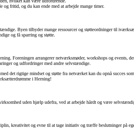
eden, hvilket kan være udfordrende.
e og fritid, og du kan ende med at arbejde mange timer.
tændige. Byen tilbyder mange ressourcer og støtteordninger til iværksæt
dige og få sparring og støtte.
erning. Foreningen arrangerer netværksmøder, workshops og events, de
faringer og udfordringer med andre selvstændige.
d det rigtige mindset og støtte fra netværket kan du opnå succes som 
værksætterdrømme i Herning!
irksomhed uden hjælp udefra, ved at arbejde hårdt og være selvstændig i
in, kreativitet og evne til at tage initiativ og træffe beslutninger på 