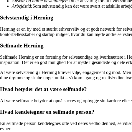
Ansvar og hårde beslutninger:
Du er ansvarlig for alt i virksomh
Arbejdstid:
Som selvstændig kan det være svært at adskille arbejd
Selvstændig i Herning
Herning er en by med et stærkt erhvervsliv og et godt netværk for selvs
kontorfællesskaber og startup-miljøer, hvor du kan møde andre selvstæn
Selfmade Herning
Selfmade Herning er en forening for selvstændige og iværksættere i H
inspiration. Det er en god mulighed for at møde ligesindede og dele er
At være selvstændig i Herning kræver vilje, engagement og mod. Men me
dine drømme og skabe noget unikt – så kom i gang og realisér dine i
Hvad betyder det at være selfmade?
At være selfmade betyder at opnå succes og opbygge sin karriere eller v
Hvad kendetegner en selfmade person?
En selfmade person kendetegnes ofte ved deres vedholdenhed, selvdiscipl
evner.