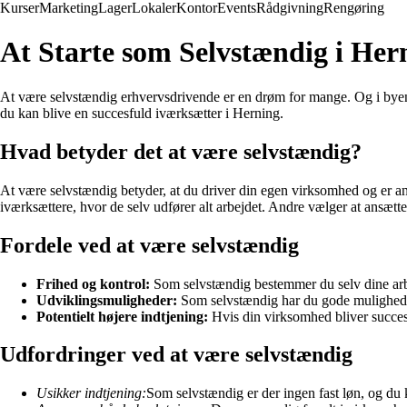
Kurser
Marketing
Lager
Lokaler
Kontor
Events
Rådgivning
Rengøring
At Starte som Selvstændig i Her
At være selvstændig erhvervsdrivende er en drøm for mange. Og i byen H
du kan blive en succesfuld iværksætter i Herning.
Hvad betyder det at være selvstændig?
At være selvstændig betyder, at du driver din egen virksomhed og er an
iværksættere, hvor de selv udfører alt arbejdet. Andre vælger at ansæt
Fordele ved at være selvstændig
Frihed og kontrol:
Som selvstændig bestemmer du selv dine arbe
Udviklingsmuligheder:
Som selvstændig har du gode mulighede
Potentielt højere indtjening:
Hvis din virksomhed bliver succesf
Udfordringer ved at være selvstændig
Usikker indtjening:
Som selvstændig er der ingen fast løn, og du 