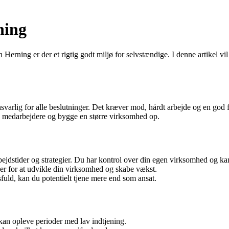
ning
erning er der et rigtig godt miljø for selvstændige. I denne artikel v
svarlig for alle beslutninger. Det kræver mod, hårdt arbejde og en god 
te medarbejdere og bygge en større virksomhed op.
jdstider og strategier. Du har kontrol over din egen virksomhed og kan
r for at udvikle din virksomhed og skabe vækst.
uld, kan du potentielt tjene mere end som ansat.
kan opleve perioder med lav indtjening.