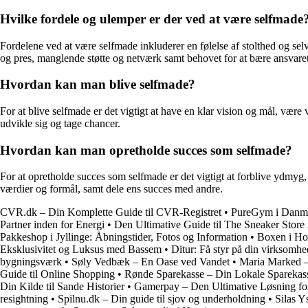
Hvilke fordele og ulemper er der ved at være selfmade
Fordelene ved at være selfmade inkluderer en følelse af stolthed og se
og pres, manglende støtte og netværk samt behovet for at bære ansvaret
Hvordan kan man blive selfmade?
For at blive selfmade er det vigtigt at have en klar vision og mål, være v
udvikle sig og tage chancer.
Hvordan kan man opretholde succes som selfmade?
For at opretholde succes som selfmade er det vigtigt at forblive ydmyg,
værdier og formål, samt dele ens succes med andre.
CVR.dk – Din Komplette Guide til CVR-Registret
•
PureGym i Danmar
Partner inden for Energi
•
Den Ultimative Guide til The Sneaker Store 
Pakkeshop i Jyllinge: Åbningstider, Fotos og Information
•
Boxen i Ho
Eksklusivitet og Luksus med Bassem
•
Ditur: Få styr på din virksom
bygningsværk
•
Søly Vedbæk – En Oase ved Vandet
•
Maria Marked –
Guide til Online Shopping
•
Rønde Sparekasse – Din Lokale Sparekas
Din Kilde til Sande Historier
•
Gamerpay – Den Ultimative Løsning for
resightning
•
Spilnu.dk – Din guide til sjov og underholdning
•
Silas Y