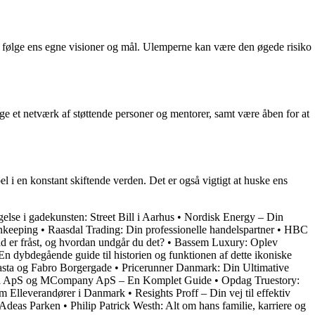
 at følge ens egne visioner og mål. Ulemperne kan være den øgede risiko
bygge et netværk af støttende personer og mentorer, samt være åben for at
l i en konstant skiftende verden. Det er også vigtigt at huske ens
else i gadekunsten: Street Bill i Aarhus
•
Nordisk Energy – Din
nkeeping
•
Raasdal Trading: Din professionelle handelspartner
•
HBC
 er fråst, og hvordan undgår du det?
•
Bassem Luxury: Oplev
n dybdegående guide til historien og funktionen af dette ikoniske
asta og Fabro Borgergade
•
Pricerunner Danmark: Din Ultimative
ul ApS og MCompany ApS – En Komplet Guide
•
Opdag Truestory:
 Elleverandører i Danmark
•
Resights Proff – Din vej til effektiv
g Adeas Parken
•
Philip Patrick Westh: Alt om hans familie, karriere og