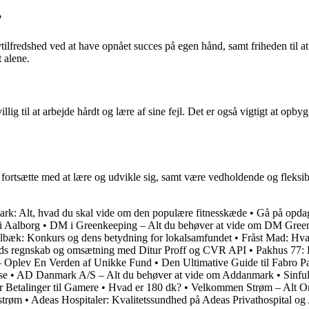
?
lvtilfredshed ved at have opnået succes på egen hånd, samt friheden til
 alene.
illig til at arbejde hårdt og lære af sine fejl. Det er også vigtigt at op
 fortsætte med at lære og udvikle sig, samt være vedholdende og fleksibe
k: Alt, hvad du skal vide om den populære fitnesskæde
•
Gå på opdag
i Aalborg
•
DM i Greenkeeping – Alt du behøver at vide om DM Gree
lbæk: Konkurs og dens betydning for lokalsamfundet
•
Fråst Mad: Hvad
heds regnskab og omsætning med Ditur Proff og CVR API
•
Pakhus 77: E
 Oplev En Verden af Unikke Fund
•
Den Ultimative Guide til Fabro P
se
•
AD Danmark A/S – Alt du behøver at vide om Addanmark
•
Sinf
 Betalinger til Gamere
•
Hvad er 180 dk?
•
Velkommen Strøm – Alt Om
strøm
•
Adeas Hospitaler: Kvalitetssundhed på Adeas Privathospital o