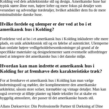
Kolding ved dets arkitektoniske stil og design. Amerikanske huse har
typisk større åbne rum, højere lofter og mere fokus på detaljer som
verandaer og udvendige trædetaljer, hvilket adskiller dem fra de mere
minimalistiske danske huse.
Hvilke fordele og ulemper er der ved at bo i et
amerikansk hus i Kolding?
Fordelene ved at bo i et amerikansk hus i Kolding inkluderer ofte mere
plads, en unik arkitektonisk stil og en følelse af autenticitet. Ulemperne
kan omfatte højere vedligeholdelsesomkostninger på grund af de
specifikke materialer og designelementer samt eventuelle udfordringer
med at integrere det amerikanske hus i det danske miljø.
Hvordan kan man indrette et amerikansk hus i
Kolding for at fremhæve dets karakteristiske træk?
For at fremhæve et amerikansk hus i Kolding kan man vælge
indretningsstil og møbler, der komplimenterer den amerikanske
arkitektur, såsom store sofaer, træmøbler og vintage detaljer. Man kan
også overveje at tilføje planter og bløde tekstiler for at skabe en
hyggelig atmosfære, der passer til det amerikanske husets stil.
Allans Dækservice: Din Professionelle Partner til Dækning af Dine