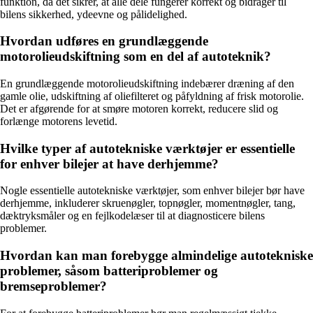
funktion, da det sikrer, at alle dele fungerer korrekt og bidrager til
bilens sikkerhed, ydeevne og pålidelighed.
Hvordan udføres en grundlæggende
motorolieudskiftning som en del af autoteknik?
En grundlæggende motorolieudskiftning indebærer dræning af den
gamle olie, udskiftning af oliefilteret og påfyldning af frisk motorolie.
Det er afgørende for at smøre motoren korrekt, reducere slid og
forlænge motorens levetid.
Hvilke typer af autotekniske værktøjer er essentielle
for enhver bilejer at have derhjemme?
Nogle essentielle autotekniske værktøjer, som enhver bilejer bør have
derhjemme, inkluderer skruenøgler, topnøgler, momentnøgler, tang,
dæktryksmåler og en fejlkodelæser til at diagnosticere bilens
problemer.
Hvordan kan man forebygge almindelige autotekniske
problemer, såsom batteriproblemer og
bremseproblemer?