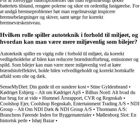
For at forebygge batteriproblemer bør man regelmæssigt tjekke
batteriets tilstand, rengøre polerne og sikre en ordentlig fastgørelse. For
at undgå bremseproblemer bør man regelmæssigt inspicere
bremsebelægninger og skiver, samt sørge for korrekt
bremsevæskeniveau.
Hvilken rolle spiller autoteknik i forhold til miljøet, og
hvordan kan man være mere miljøvenlig som bilejer?
Autoteknik spiller en vigtig rolle i forhold til miljøet, da korrekt
vedligeholdelse af bilen kan reducere brændstofforbrug, emissioner og
spild. Som bilejer kan man være mere miljøvenlig ved at køre
brændstofeffektivt, holde bilen velvedligeholdt og korrekt bortskaffe
affald som olie og dæk.
SenseMyDiet: Din guide til en sundere kost
•
Stine Gyldenbrand
•
Kødriget Esbjerg – Alt om Kødriget ApS
•
Bilhus Nord: Alt hvad du
har brug for at vide
•
Hummel Årsrapport, CVR og Regnskab
•
Coolshop Ejer, Coolshop Regnskab, Entertainment Trading A/S
•
NDI
Group – Alt Om NDI Dæk & NDI Group A/S
•
Thormann A/S:
Branchens Førende Inden for Byggematerialer
•
Møllenborg Slot: En
historisk perle
•
Ishøj Bazar
•