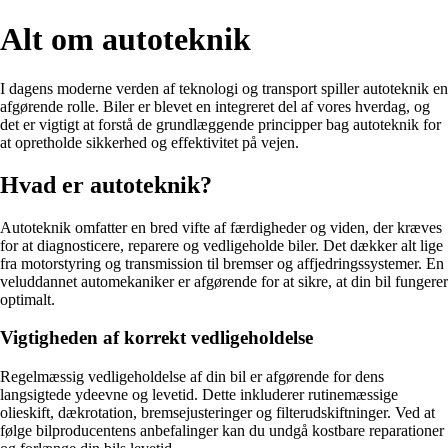
Alt om autoteknik
I dagens moderne verden af teknologi og transport spiller autoteknik en
afgørende rolle. Biler er blevet en integreret del af vores hverdag, og
det er vigtigt at forstå de grundlæggende principper bag autoteknik for
at opretholde sikkerhed og effektivitet på vejen.
Hvad er autoteknik?
Autoteknik omfatter en bred vifte af færdigheder og viden, der kræves
for at diagnosticere, reparere og vedligeholde biler. Det dækker alt lige
fra motorstyring og transmission til bremser og affjedringssystemer. En
veluddannet automekaniker er afgørende for at sikre, at din bil fungerer
optimalt.
Vigtigheden af korrekt vedligeholdelse
Regelmæssig vedligeholdelse af din bil er afgørende for dens
langsigtede ydeevne og levetid. Dette inkluderer rutinemæssige
olieskift, dækrotation, bremsejusteringer og filterudskiftninger. Ved at
følge bilproducentens anbefalinger kan du undgå kostbare reparationer