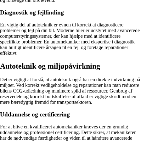
og forlænge din bils levetid.
Diagnostik og fejlfinding
En vigtig del af autoteknik er evnen til korrekt at diagnosticere
problemer og fejl på din bil. Moderne biler er udstyret med avancerede
computerstyringssystemer, der kan hjælpe med at identificere
specifikke problemer. En automekaniker med ekspertise i diagnostik
kan hurtigt identificere årsagen til en fejl og foretage reparationer
effektivt.
Autoteknik og miljøpåvirkning
Det er vigtigt at forstå, at autoteknik også har en direkte indvirkning på
miljøet. Ved korrekt vedligeholdelse og reparationer kan man reducere
bilens CO2-udledning og minimere spild af ressourcer. Genbrug af
reservedele og korrekt bortskaffelse af affald er vigtige skridt mod en
mere bæredygtig fremtid for transportsektoren.
Uddannelse og certificering
For at blive en kvalificeret automekaniker kræves der en grundig
uddannelse og professionel certificering. Dette sikrer, at mekanikeren
har de nødvendige færdigheder og viden til at håndtere avancerede