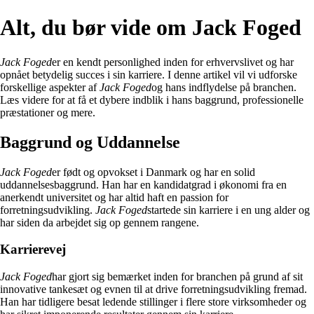
Alt, du bør vide om Jack Foged
Jack Foged
er en kendt personlighed inden for erhvervslivet og har
opnået betydelig succes i sin karriere. I denne artikel vil vi udforske
forskellige aspekter af
Jack Foged
og hans indflydelse på branchen.
Læs videre for at få et dybere indblik i hans baggrund, professionelle
præstationer og mere.
Baggrund og Uddannelse
Jack Foged
er født og opvokset i Danmark og har en solid
uddannelsesbaggrund. Han har en kandidatgrad i økonomi fra en
anerkendt universitet og har altid haft en passion for
forretningsudvikling.
Jack Foged
startede sin karriere i en ung alder og
har siden da arbejdet sig op gennem rangene.
Karrierevej
Jack Foged
har gjort sig bemærket inden for branchen på grund af sit
innovative tankesæt og evnen til at drive forretningsudvikling fremad.
Han har tidligere besat ledende stillinger i flere store virksomheder og