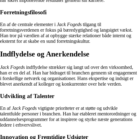
har sikret imponerende resultater gennem sin karriere.
Forretningsfilosofi
En af de centrale elementer i
Jack Foged
s tilgang til
forretningsverdenen er fokus på bæredygtighed og langsigtet vækst.
Han tror på værdien af at opbygge stærke relationer både internt og
eksternt for at skabe en sund forretningskultur.
Indflydelse og Anerkendelse
Jack Foged
s indflydelse strækker sig langt ud over den virksomhed,
han er en del af. Han har bidraget til branchen gennem sit engagement
i forskellige netværk og organisationer. Hans ekspertise og indsigt er
blevet anerkendt af kolleger og konkurrenter over hele verden.
Udvikling af Talenter
En af
Jack Foged
s vigtigste prioriteter er at støtte og udvikle
talentfulde personer i branchen. Han har etableret mentorordninger og
uddannelsesprogrammer for at inspirere og styrke næste generations
ledere i erhvervslivet.
Innovation og Fremtidige Udsigter