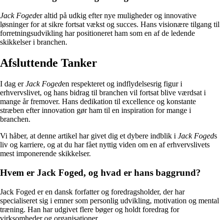
Jack Foged
er altid på udkig efter nye muligheder og innovative
løsninger for at sikre fortsat vækst og succes. Hans visionære tilgang til
forretningsudvikling har positioneret ham som en af de ledende
skikkelser i branchen.
Afsluttende Tanker
I dag er
Jack Foged
en respekteret og indflydelsesrig figur i
erhvervslivet, og hans bidrag til branchen vil fortsat blive værdsat i
mange år fremover. Hans dedikation til excellence og konstante
stræben efter innovation gør ham til en inspiration for mange i
branchen.
Vi håber, at denne artikel har givet dig et dybere indblik i
Jack Foged
s
liv og karriere, og at du har fået nyttig viden om en af erhvervslivets
mest imponerende skikkelser.
Hvem er Jack Foged, og hvad er hans baggrund?
Jack Foged er en dansk forfatter og foredragsholder, der har
specialiseret sig i emner som personlig udvikling, motivation og mental
træning. Han har udgivet flere bøger og holdt foredrag for
virksomheder og organisationer.