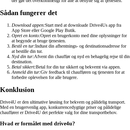
der gør det overkommeligt for alle at benytte sig af tjenesten.
Sådan fungerer det
Download appen:
Start med at downloade Drive4Us app fra
App Store eller Google Play Butik.
Opret en konto:
Opret en brugerkonto med dine oplysninger for
at begynde at bruge tjenesten.
Bestil en tur:
Indtast din afhentnings- og destinationsadresse for
at bestille din tur.
Nyd din tur:
Afvent din chauffør og nyd en behagelig rejse til din
destination.
Betal sikkert:
Betal for din tur sikkert og bekvemt via appen.
Anmeld din tur:
Giv feedback til chaufføren og tjenesten for at
forbedre oplevelsen for alle brugere.
Konklusion
Drive4U er den ultimative løsning for bekvem og pålidelig transport.
Med en brugervenlig app, konkurrencedygtige priser og pålidelige
chauffører er Drive4U det perfekte valg for dine transportbehov.
Hvad er formålet med drive4u?