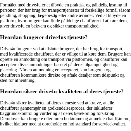
Formålet med drive4u er at tilbyde en praktisk og pålidelig løsning til
personer, der har brug for transporttjenester til forskellige formål såsom
pendling, shopping, lægebesøg eller andre ærinder. Ved at tilbyde en
platform, hvor brugere kan finde pålidelige chauffører til at køre dem,
giver drive4u en bekvem og sikker transportmulighed.
Hvordan fungerer drive4us tjeneste?
Drive4u fungerer ved at tilslutte brugere, der har brug for transport,
med kvalificerede chauffører, der er villige til at køre dem. Brugere kan
oprette en anmodning om transport via platformen, og chauffører kan
acceptere disse anmodninger baseret på deres tilgængelighed og
placering. Når en anmodning er accepteret, kan brugeren og
chaufføren kommunikere direkte og aftale detaljer som tidspunkt og
sted for afhentning.
Hvordan sikrer drive4u kvaliteten af deres tjeneste?
Drive4u sikrer kvaliteten af deres tjeneste ved at kræve, at alle
chauffører gennemgår en godkendelsesproces, der inkluderer
baggrundskontrol og vurdering af deres kørekort og forsikring.
Derudover kan brugere efter turen bedømme og anmelde chaufførerne,
hvilket hjælper med at opretholde en høj standard for servicekvalitet.