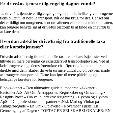
Er drive4us tjeneste tilgængelig døgnet rundt?
Ja, drive4us tjeneste er tilgængelig døgnet rundt, hvilket giver brugerne
fleksibilitet til at bestille transport, når de har brug for det. Uanset om
det er tidligt om morgenen, sent om aftenen eller endda midt om natten,
kan brugere benytte sig af drive4us platform til at finde en chauffør til
at køre dem.
Hvordan adskiller drive4u sig fra traditionelle taxa-
eller kørselstjenester?
Drive4u adskiller sig fra traditionelle taxa- eller kørselstjenester ved at
tilbyde en mere personlig og skræddersyet transportoplevelse. Ved at
lade brugere vælge deres foretrukne chauffører og kommunikere
direkte med dem, skaber drive4u en mere tillidsfuld og bekvem måde
at arrangere transport på. Dette kan føre til mere pålidelige og
behagelige køreture for brugerne.
Elbokøkkenet – Den ultimative guide til moderne køkkener
•
Bestseller A/S: Alt Om Årsrapporter, Regnskaber og Omsætning
•
Resights Proff – Din vej til effektiv resightning
•
Cykom og Cykom
ApS – Din professionelle IT-partner
•
Ælsk Mad og Vinbar på
Amagerbrogade – En Unik Oplevelse
•
November Første: En
Gennemgang af Dagen
•
TOFTAGER SELSKABSLOKALER: EN